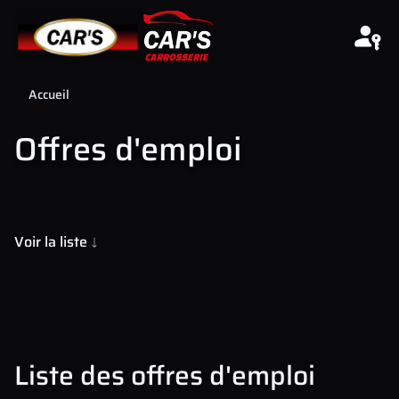
Aller au contenu
Accueil
Offres d'emploi
Voir la liste
Leaflet
| Map data ©
OpenStreetMap
contributors
+
−
Liste des offres d'emploi