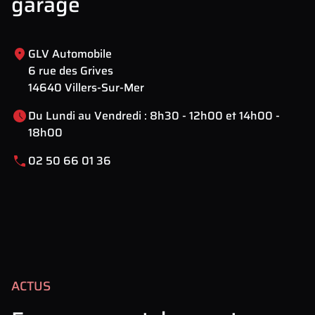
garage
GLV Automobile
6 rue des Grives
14640 Villers-Sur-Mer
Du Lundi au Vendredi : 8h30 - 12h00 et 14h00 -
18h00
02 50 66 01 36
Leaflet
| Map data ©
OpenStreetMap
contributors
×
+
6 Rue des Grives, Villers-sur-Mer, France
−
ACTUS