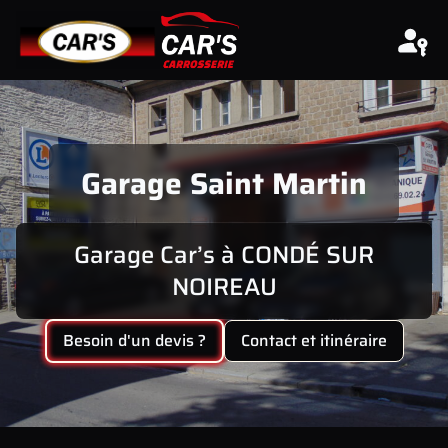
Aller au contenu
Garage Saint Martin
Garage Car’s à CONDÉ SUR
NOIREAU
Besoin d'un devis ?
Contact et itinéraire